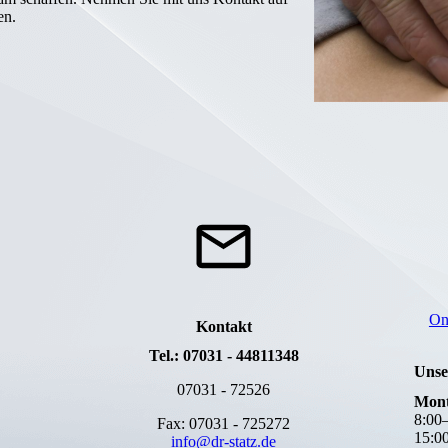
en.
On
Kontakt
Tel.: 07031 - 44811348
Unse
07031 - 72526
Mon
8
:
00
Fax: 07031 - 725272
15
:
0
info@dr-statz.de