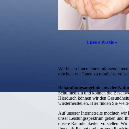
Unsere Praxis
»
Wir bieten Ihnen eine umfassende med
möchten wir Ihnen zu möglichst volls
Behandlungsangebote aus der Natu
Schulmedizin und können die Beschwe
Hierdurch können wir den Gesund­heits
wiederherstellen. Hier finden Sie weit
Auf unserer Internetseite möchten wir
unser
Leistungsspektrum
geben und Ih
unsere
Räumlichkeiten
vorstellen. Wir 
Ihnen als Patient und unserem Praxis­