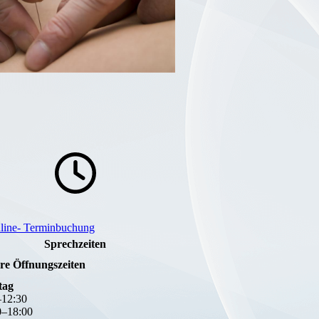
line- Terminbuchung
Sprechzeiten
re Öffnungszeiten
tag
–
12
:
30
0
–
18
:
00