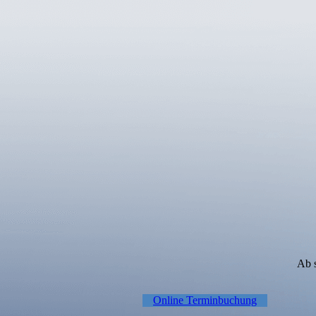
Ab s
Online Terminbuchung