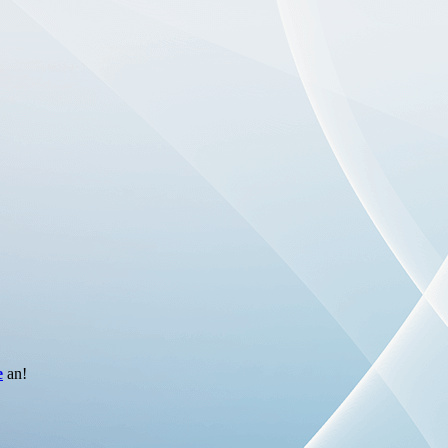
e
an!