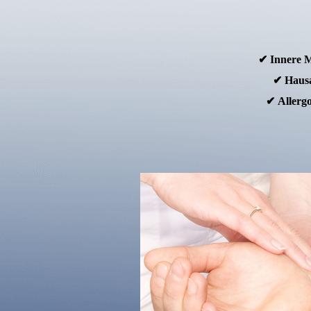
✔ Innere M
✔ Hausa
✔ Allergo