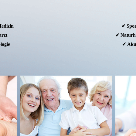
edizin
✔ Spor
rzt
✔ Naturhe
logie
✔ Aku