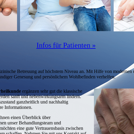
Infos für Patienten
»
izinische Betreuung auf höchstem Niveau an. Mit Hilfe von modernen
tändiger Genesung und persönlichem Wohlbefinden verhelfen.
rheilkunde
ergänzen sehr gut die klassische
rden sanft und nebenwirkungsarm lindern.
­zustand ganzheitlich und nachhaltig
ere Informationen.
 Ihnen einen Überblick über
nen unser
Behandlungsteam
und
möchten eine gute Ver­trau­ensbasis zwischen
team schaffen. Nehmen Sie mit uns Kontakt auf