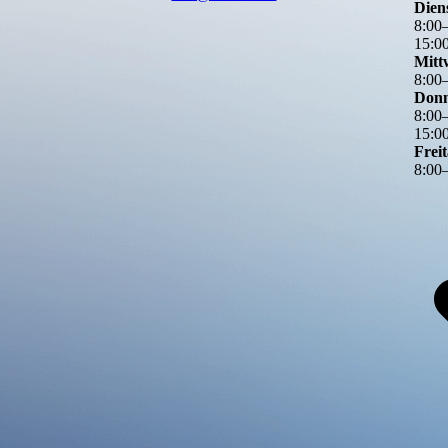
Dien
8
:
00
15
:
0
Mitt
8
:
00
Donn
8
:
00
15
:
0
Frei
8
:
00