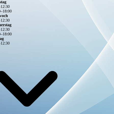
stag
–
12
:
30
0
–
18
:
00
woch
–
12
:
30
erstag
–
12
:
30
0
–
18
:
00
tag
–
12
:
30